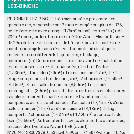
LEZ-BINCHE
PERONNES-LEZ-BINCHE: très bien située à proximité des
grands axes, accessible par 2 rues et érigée sur plus de 32A,
cette fermette avec grange (176m² au sol), entrepôts (+ de
700m²), cour, jardin et terrain situé Rue Albert Elisabeth sur +
de 29m de large est une aire de bâtisse, ouvre la porte à de
nombreux projets sous réserve d'accords urbanistiques
(conversion en différents logements, stockage,
commerce(s)).Deux maisons: La partie avant de l'habitation
est composée, au rez-de-chaussée, d'un hall d'entrée
(12,36m²), d'un salon (20m²) et d'une cuisine (17m²). Le 1er
étage comprend un hall de nuit (7m²), 2 chambres (16,50m²
et 15m²) et une salle de douche (8,50m²). Le grenier
aménageable (39m²) pourrait être transformés en chambres
supplémentaires. La partie arrière de l'habitation est
composée, au rez-de-chaussée, d'un salon (17,45 m²), d'une
salle à manger (11m²) et d'une cuisine (14,18m²). L'étage
comporte 2 chambres (14,34m² et 17,20m²) et une salle de
bain (10,56m²). Autres atouts: caves, électricités conformes,
châssis dv et volets à l'avant. PEB (avant)
N°20240123007878: G 539kwh/m²/an - 74.601Kwh/an - 102kg