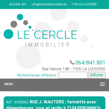
064/841.801
info@lecercleimmobilier.be
7100 LA LOUVIÈRE
064/841.801
Rue Hamoir 148 - 7100 LA LOUVIÈRE
Recherche par référence :
MENU
RUE J. WAUTERS : fermette avec
Réf. : 6350063
dépendances, cour et jardin à 7134 PERONNES-